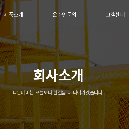
제품소개
온라인문의
고객센터
놀이시설
비회원문의
공지사항
놀이기구
1:1문의
질문과답변
납품사례
폼메일
유투브동영상
회사소개
갤러리
통합검색
자주하시는질문
다온테마는 오늘보다 한걸음 더 나아가겠습니다.